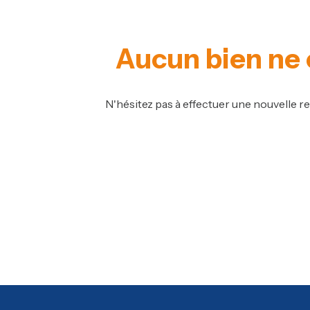
indépendante
Gestion
Aucun bien ne 
Estimation
Notre
N'hésitez pas à effectuer une nouvelle re
agence
Nos
avis
clients
Alert
e-
mail
Contact