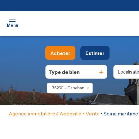
Menu
Accueil
Acheter
Estimer
Ventes
Type de bien
Localisati
De l'ancien
Location
76260 - Canehan
Biens
vendus
Pourquoi
Agence immobilière à Abbeville
Vente
Seine maritime
choisir une
agence