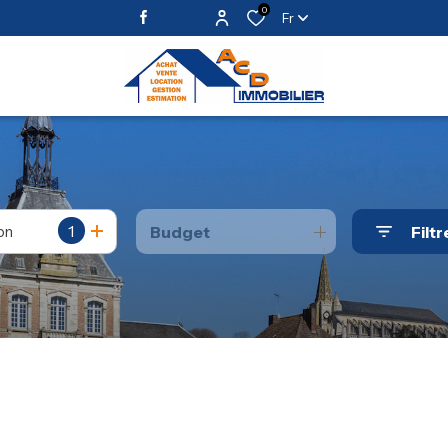
0
Fr
1
on
Budget
Filtr