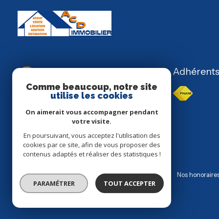
ACD IMMOBILIER -
Adhérent
Laurent DELATTRE
Comme beaucoup, notre site
utilise les cookies
03 22 23 91 76
On aimerait vous accompagner pendant
acdimmobilier80@gmail.com
votre visite.
35 rue Pierre Sauvage
En poursuivant, vous acceptez l'utilisation des
80100 Abbeville
cookies par ce site, afin de vous proposer des
contenus adaptés et réaliser des statistiques !
Nos partenaires
Mentions légales
Admin
Nos honoraire
PARAMÉTRER
TOUT ACCEPTER
© 2026 | Tous droits réservés