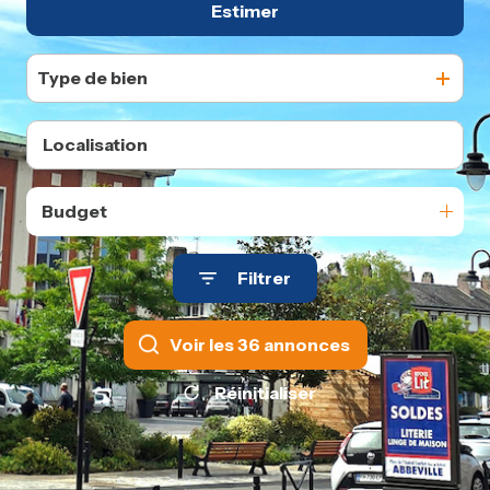
Estimer
De l'ancien
Type de bien
Budget
Filtrer
Voir les
36
annonces
Réinitialiser