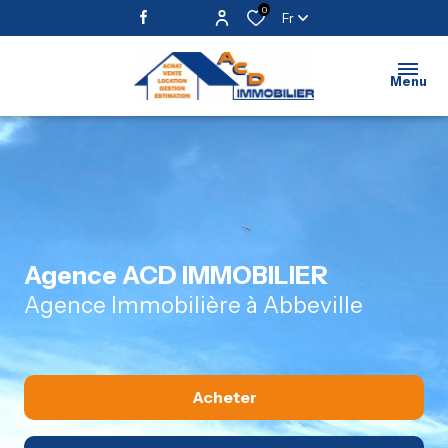
0
Fr
Menu
Agence ACD IMMOBILIER
Agence Immobilière à Abbeville
Acheter