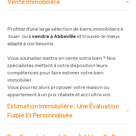
Vente Immobilière
Une agence immobilière à Abbeville pour tous vos
projets !
Profitez d'une large sélection de biens immobiliers à
ACD IMMOBILIER est une entreprise familiale et
louer ou à
vendre à Abbeville
et trouvez-le mieux
indépendante à taille humaine créée en 2005 sur
adapté à vos besoins.
ABBEVILLE par Monsieur Laurent DELATTRE, juriste
diplômé du Centre National d’enseignement
Vous souhaitez mettre en vente votre bien ? Nos
professionnel notarial et natif de la région.
spécialistes mettent à votre disposition leurs
Soucieux de votre confiance, nous vous assurons un
compétences pour faire estimer votre bien
suivi complet et personnalisé de vos projets
immobilier.
immobiliers VENTE, ACHAT, LOCATION,
Vous pourrez alors proposer votre maison ou
ESTIMATION, GESTION avec tout le
appartement à un prix réaliste et accroître vos
professionnalisme et le sérieux que requiert votre
chances de le vendre dans les meilleurs délais.
confiance.
Estimation Immobilière : Une Évaluation
Fiable Et Personnalisée